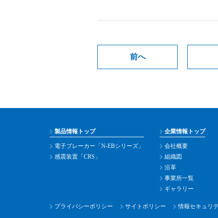
前へ
製品情報トップ
企業情報トップ
電子ブレーカー「N-EBシリーズ」
会社概要
感震装置「CRS」
組織図
沿革
事業所一覧
ギャラリー
プライバシーポリシー
サイトポリシー
情報セキュリ