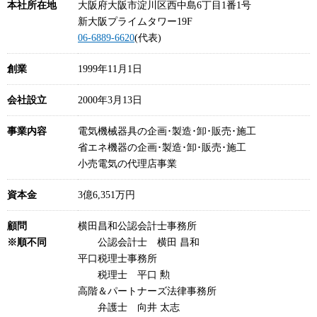
本社所在地
大阪府大阪市淀川区西中島6丁目1番1号
新大阪プライムタワー19F
06-6889-6620
(代表)
創業
1999年11月1日
会社設立
2000年3月13日
事業内容
電気機械器具の企画･製造･卸･販売･施工
省エネ機器の企画･製造･卸･販売･施工
小売電気の代理店事業
資本金
3億6,351万円
顧問
横田昌和公認会計士事務所
※順不同
公認会計士 横田 昌和
平口税理士事務所
税理士 平口 勲
高階＆パートナーズ法律事務所
弁護士 向井 太志