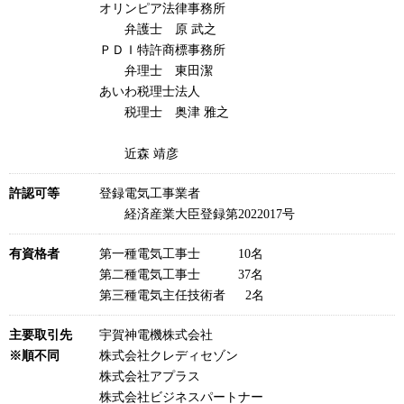
オリンピア法律事務所
弁護士 原 武之
ＰＤＩ特許商標事務所
弁理士 東田潔
あいわ税理士法人
税理士 奥津 雅之
近森 靖彦
許認可等
登録電気工事業者
経済産業大臣登録第2022017号
有資格者
第一種電気工事士 10名
第二種電気工事士 37名
第三種電気主任技術者 2名
主要取引先
宇賀神電機株式会社
※順不同
株式会社クレディセゾン
株式会社アプラス
株式会社ビジネスパートナー