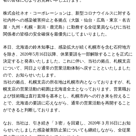
者の皆様に心よりお見舞い申し上げます。
株式会社ネオ・コーポレーションは、新型コロナウイルスに対する
社内外への感染被害抑止と各拠点（大阪・仙台・広島・東京・名古
屋・九州・札幌・新潟・鹿児島）に勤務する全従業員ならびに当社
関係者の皆様の安全確保を最優先にしてまいりました。
本日、北海道の鈴木知事は、感染拡大が続く札幌市を含む石狩地方
を除き、2020年5月16日以降、休業要請を一部解除することを正式に
決定すると発表いたしました。これに伴い、当社の拠点、札幌支店
について、同日より通常の営業活動体制へ戻すことといたしました
ので、お知らせいたします。
当社の拠点、札幌支店の所在地は札幌市内となっておりますが、札
幌支店の営業活動の範囲は北海道全土となっております。営業職お
よび技術職は直行直帰を基本とし、札幌市内への行き来を控えるこ
とで、北海道の要請に応えながら、通常の営業活動を再開すること
ができると判断しております。
なお、当社は、引き続き「３密」を回避し、2020年３月16日にお知
らせいたしました感染被害防止策についても継続しながら、全従業