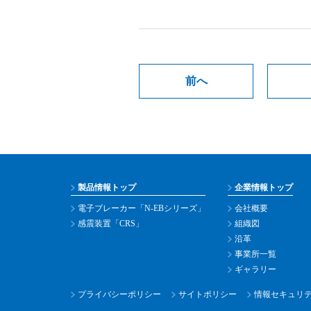
前へ
製品情報トップ
企業情報トップ
電子ブレーカー「N-EBシリーズ」
会社概要
感震装置「CRS」
組織図
沿革
事業所一覧
ギャラリー
プライバシーポリシー
サイトポリシー
情報セキュリ