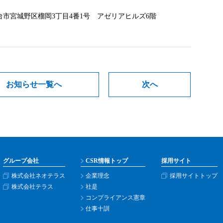
県仙台市宮城野区榴岡3丁目4番1号 アゼリアヒルズ6階
お知らせ一覧へ
次へ
グループ会社
CSR情報トップ
採用サイト
株式会社ネオテラス
企業理念
採用サイトトップ
株式会社テラス
社是
コンプライアンス憲章
仕事十訓