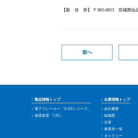
【新 住 所】 〒983-0853 宮城
前へ
製品情報トップ
企業情報トップ
電子ブレーカー「N-EBシリーズ」
会社概要
感震装置「CRS」
組織図
沿革
事業所一覧
ギャラリー